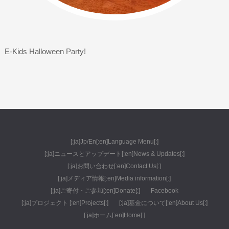
E-Kids Halloween Party!
[:ja]Jp/En[:en]Language Menu[:]
[:ja]ニュースとアップデート[:en]News & Updates[:]
[:ja]お問い合わせ[:en]Contact Us[:]
[:ja]メディア情報[:en]Media information[:]
[:ja]ご寄付・ご参加[:en]Donate[:]
Facebook
[:ja]プロジェクト [:en]Projects[:]
[:ja]基金について[:en]About Us[:]
[:ja]ホーム[:en]Home[:]