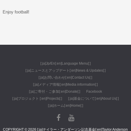
Enjoy football!
[:ja]Jp/En[:en]Language Menu[:]
[:ja]ニュースとアップデート[:en]News & Updates[:]
[:ja]お問い合わせ[:en]Contact Us[:]
[:ja]メディア情報[:en]Media information[:]
[:ja]ご寄付・ご参加[:en]Donate[:]
Facebook
[:ja]プロジェクト [:en]Projects[:]
[:ja]基金について[:en]About Us[:]
[:ja]ホーム[:en]Home[:]
COPYRIGHT © 2026 [:ja]テイラー・アンダーソン記念基金[:en]Taylor Anderson