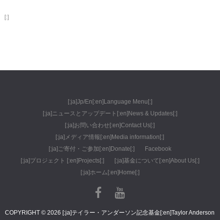
[:]
[:ja]Jp/En[:en]Language Menu[:]
[:ja]ニュースとアップデート[:en]News & Updates[:]
[:ja]お問い合わせ[:en]Contact Us[:]
[:ja]メディア情報[:en]Media information[:]
[:ja]ご寄付・ご参加[:en]Donate[:]
Facebook
[:ja]プロジェクト [:en]Projects[:]
[:ja]基金について[:en]About Us[:]
[:ja]ホーム[:en]Home[:]
COPYRIGHT © 2026 [:ja]テイラー・アンダーソン記念基金[:en]Taylor Anderson