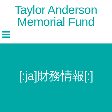
Taylor Anderson
Memorial Fund
[:ja]財務情報[:]