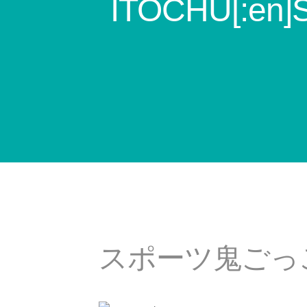
ITOCHU[:en]S
スポーツ鬼ごっ