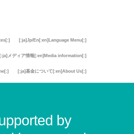
s[:]
[:ja]Jp/En[:en]Language Menu[:]
[:ja]メディア情報[:en]Media information[:]
e[:]
[:ja]基金について[:en]About Us[:]
orted by