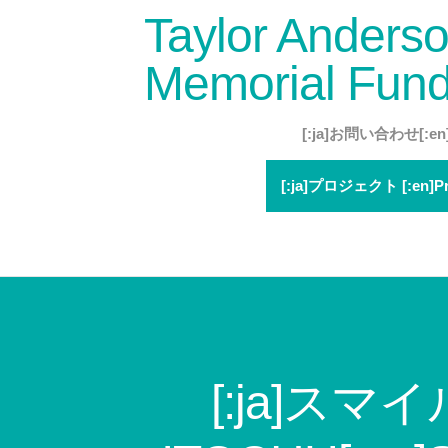
Taylor Anders
Memorial Fun
[:ja]お問い合わせ[:en]C
[:ja]プロジェクト [:en]Pro
[:ja]スマ