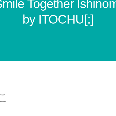
mile Together Ishinom
by ITOCHU[:]
こ