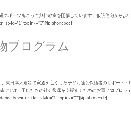
週スポーツ鬼ごっこ無料教室を開催しています。仮設住宅から歩
r” style=”1″ toplink=”0″][/ip-shortcode]
物プログラム
は、東日本大震災で家族を亡くした子ども達と保護者のサポート・P
基金では、子供たちの社会復帰を支援するためのお買い物プロジ
rtcode type=”divider” style=”1″ toplink=”0″][/ip-shortcode]