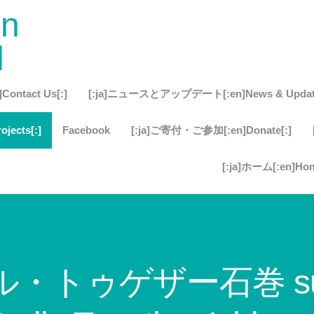
on
d
ontact Us[:]
[:ja]ニュースとアップデート[:en]News & Update
jects[:]
Facebook
[:ja]ご寄付・ご参加[:en]Donate[:]
[:ja]ホーム[:en]Hom
イル・トゥゲザー石巻 supp